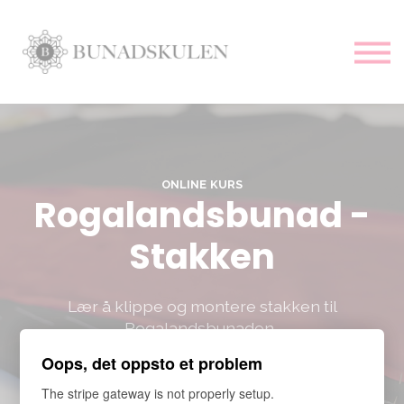
Hjem
Alle kurs
Mønster
Logg inn
ONLINE KURS
Rogalandsbunad -
Stakken
Lær å klippe og montere stakken til
Rogalandsbunaden.
Oops, det oppsto et problem
Meld meg på kr 1499
The stripe gateway is not properly setup.