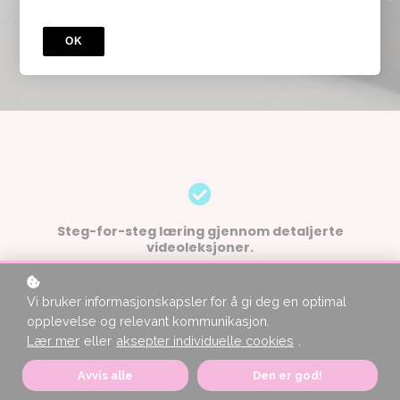
OK
Steg-for-steg læring gjennom detaljerte
videoleksjoner.
Vi bruker informasjonskapsler for å gi deg en optimal
opplevelse og relevant kommunikasjon.
Tilgang til kurset i 3 år.
Lær mer
eller
aksepter individuelle cookies
.
Om du vil forlenge tilgangen får du 60% rabatt på 2. gangs kjøp.
Avvis alle
Den er god!