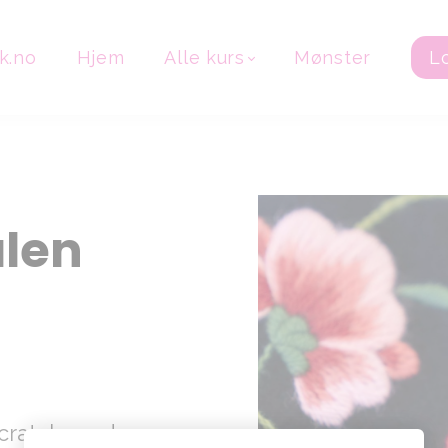
k.no
Hjem
Alle kurs
Mønster
L
len
 scratch med