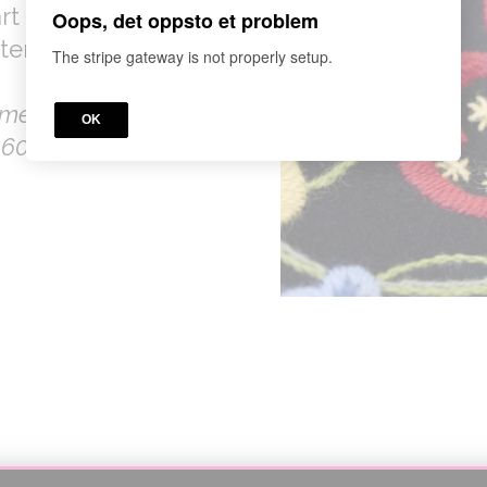
art med
Oops, det oppsto et problem
teringen.
The stripe gateway is not properly setup.
, men om du skulle
OK
 60% rabatt.