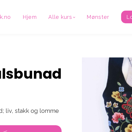
k.no
Hjem
Alle kurs
Mønster
L
lsbunad
 liv, stakk og lomme