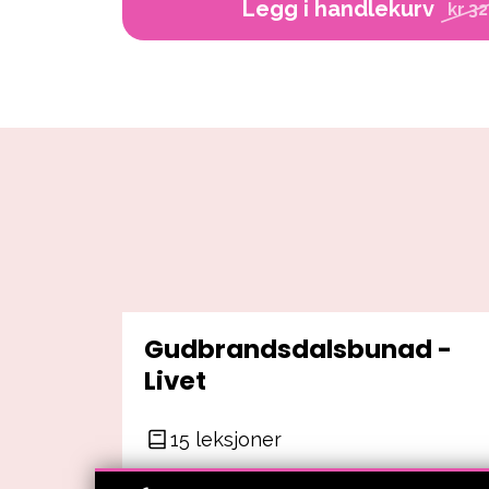
Legg i handlekurv
kr 3
Gudbrandsdalsbunad -
Livet
15 leksjoner