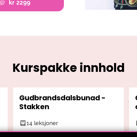
kr 2299
297
Kurspakke innhold
Gudbrandsdalsbunad -
Stakken
14 leksjoner