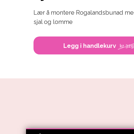
Lær å montere Rogalandsbunad med l
sjal og lomme
Legg i handlekurv
kr 329