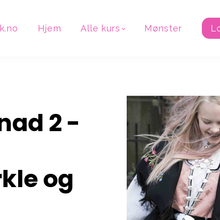
k.no
Hjem
Alle kurs
Mønster
L
ad 2 -
kle og