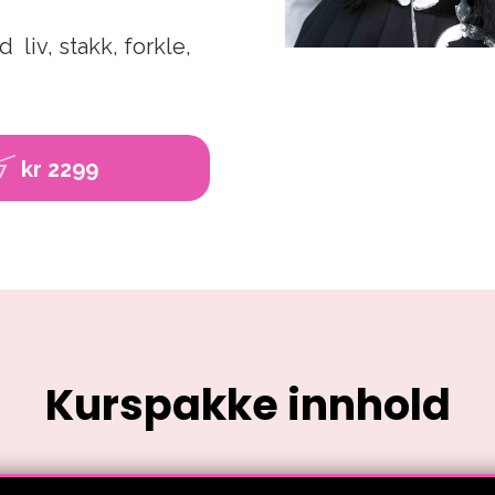
iv, stakk, forkle,
kr 2299
7
Kurspakke innhold