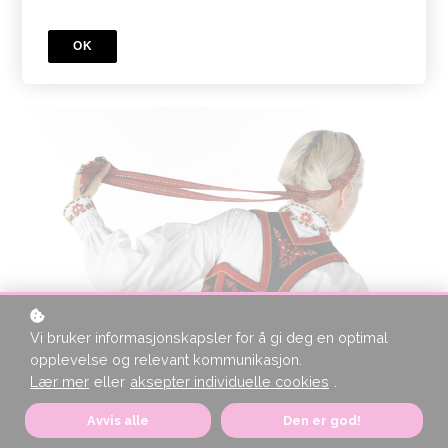
skulle trenge å forlenge tilgangen får du 60%
rabatt.
OK
Vi bruker informasjonskapsler for å gi deg en optimal
opplevelse og relevant kommunikasjon.
Lær mer
eller
aksepter individuelle cookies
.
Avvis alle
Den er god!