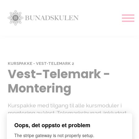
Hjem
Alle kurs
Mønster
Logg inn
KURSPAKKE - VEST-TELEMARK 2
Vest-Telemark -
Montering
Kurspakke med tilgang til alle kursmoduler i
montering av Vest-Telemarksbunad, inkludert
skjorte.
Oops, det oppsto et problem
Du har tilgang til kurspakken 3 år, men om du
The stripe gateway is not properly setup.